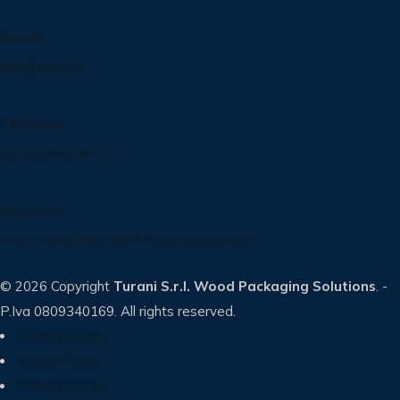
Email
info@turani.it
Telefono
+39 035 83.14.72
Indirizzo
Via G. Verdi, 40 24060 Telgate (Bg) Italy
© 2026 Copyright
Turani S.r.l. Wood Packaging Solutions
. -
P.Iva 0809340169. All rights reserved.
Privacy Policy
Cookie Policy
Privacy Policy