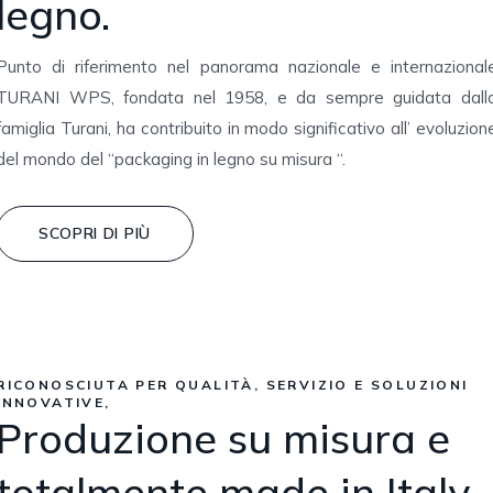
legno.
Punto di riferimento nel panorama nazionale e internazional
TURANI WPS, fondata nel 1958, e da sempre guidata dall
famiglia Turani, ha contribuito in modo significativo all’ evoluzion
del mondo del “packaging in legno su misura “.
SCOPRI DI PIÙ
RICONOSCIUTA PER QUALITÀ, SERVIZIO E SOLUZIONI
INNOVATIVE,
Produzione su misura e
totalmente made in Italy