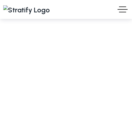
Turani WPS
idee e soluzioni per il