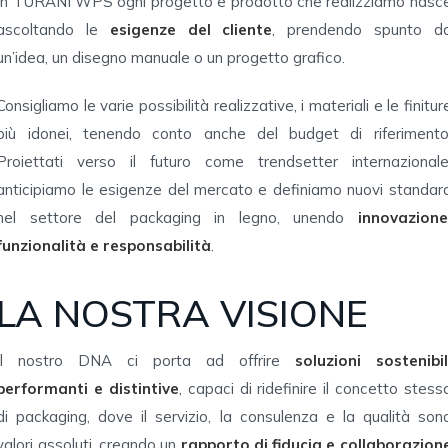
In TURANI WPS ogni progetto e prodotto che realizziamo nasc
ascoltando le
esigenze del cliente
, prendendo spunto d
un’idea, un disegno manuale o un progetto grafico.
Consigliamo le varie possibilità realizzative, i materiali e le finitur
più idonei, tenendo conto anche del budget di riferimento
Proiettati verso il futuro come trendsetter internazionale
anticipiamo le esigenze del mercato e definiamo nuovi standar
nel settore del packaging in legno, unendo
innovazione
funzionalità e responsabilità
.
LA NOSTRA VISIONE
Il nostro DNA ci porta ad offrire
soluzioni sostenibil
performanti e distintive
, capaci di ridefinire il concetto stess
di packaging, dove il servizio, la consulenza e la qualità son
valori assoluti, creando un
rapporto di fiducia e collaborazion