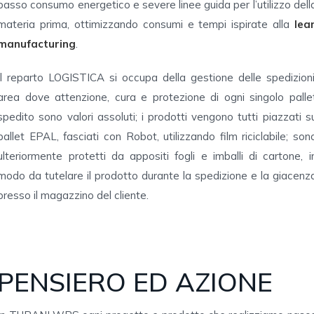
basso consumo energetico e severe linee guida per l’utilizzo dell
materia prima, ottimizzando consumi e tempi ispirate alla
lea
manufacturing
.
Il reparto LOGISTICA si occupa della gestione delle spedizioni
area dove attenzione, cura e protezione di ogni singolo palle
spedito sono valori assoluti; i prodotti vengono tutti piazzati s
pallet EPAL, fasciati con Robot, utilizzando film riciclabile; son
ulteriormente protetti da appositi fogli e imballi di cartone, i
modo da tutelare il prodotto durante la spedizione e la giacenz
presso il magazzino del cliente.
PENSIERO ED AZIONE