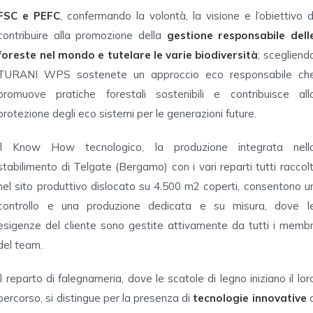
FSC e PEFC
, confermando la volontà, la visione e l’obiettivo d
contribuire alla promozione della
gestione responsabile dell
foreste nel mondo e tutelare le varie biodiversità
; scegliend
TURANI WPS sostenete un approccio eco responsabile ch
promuove pratiche forestali sostenibili e contribuisce all
protezione degli eco sistemi per le generazioni future.
Il Know How tecnologico, la produzione integrata nell
stabilimento di Telgate (Bergamo) con i vari reparti tutti raccolt
nel sito produttivo dislocato su 4.500 m2 coperti, consentono u
controllo e una produzione dedicata e su misura, dove l
esigenze del cliente sono gestite attivamente da tutti i membr
del team.
Il reparto di falegnameria, dove le scatole di legno iniziano il lor
percorso, si distingue per la presenza di
tecnologie innovative