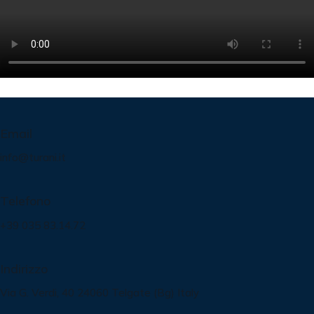
Email
info@turani.it
Telefono
+39 035 83.14.72
Indirizzo
Via G. Verdi, 40 24060 Telgate (Bg) Italy